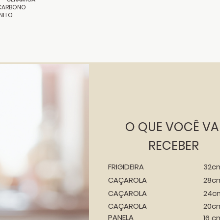
CARBONO
NITO
O QUE VOCÊ VA
RECEBER
FRIGIDEIRA
32c
CAÇAROLA
28c
CAÇAROLA
24c
CAÇAROLA
20c
PANELA
16 c