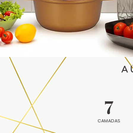
A 
7
CAMADAS