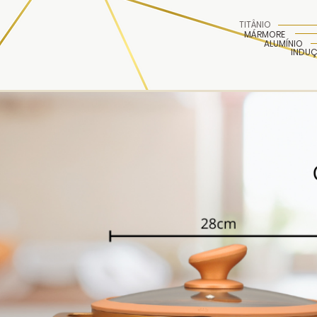
TITÂNIO
MÁRMORE
ALUMÍNIO
INDU