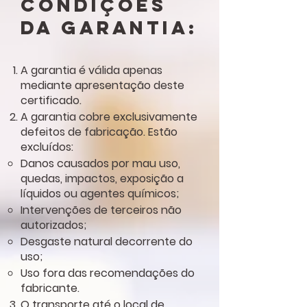
Condições
da Garantia:
A garantia é válida apenas
mediante apresentação deste
certificado.
A garantia cobre exclusivamente
defeitos de fabricação. Estão
excluídos:
Danos causados por mau uso,
quedas, impactos, exposição a
líquidos ou agentes químicos;
Intervenções de terceiros não
autorizados;
Desgaste natural decorrente do
uso;
Uso fora das recomendações do
fabricante.
O transporte até o local de